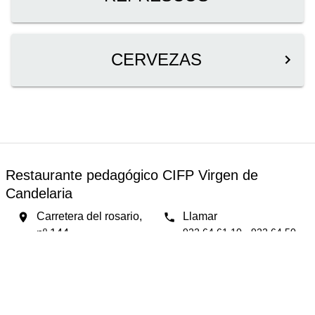
CERVEZAS
Restaurante pedagógico CIFP Virgen de
Candelaria
Carretera del rosario,
Llamar
922 64 61 10 - 922 64 50
nº 144.
58 / Reserva por
whatsapp: 696 73 33 78
Atentamente: Juan Luis
Padilla.
Ver página web