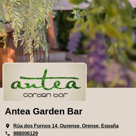
Antea Garden Bar
Rúa dos Fornos 14, Ourense, Orense, España
988006129