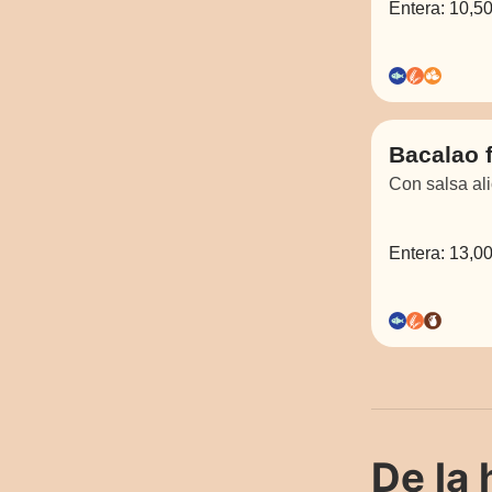
Entera:
10,50
Bacalao f
Con salsa ali
Entera:
13,00
De la 