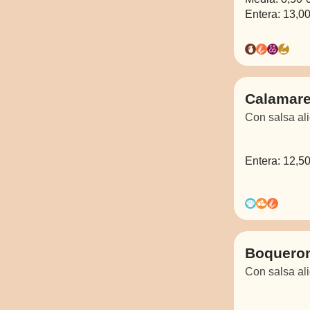
Entera:
13,00
Calamares
Con salsa ali
Entera:
12,50
Boqueron
Con salsa ali