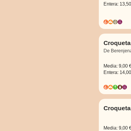
Entera:
13,50
Croqueta
De Berenjena
Media:
9,00 
Entera:
14,00
Croqueta
Media:
9,00 