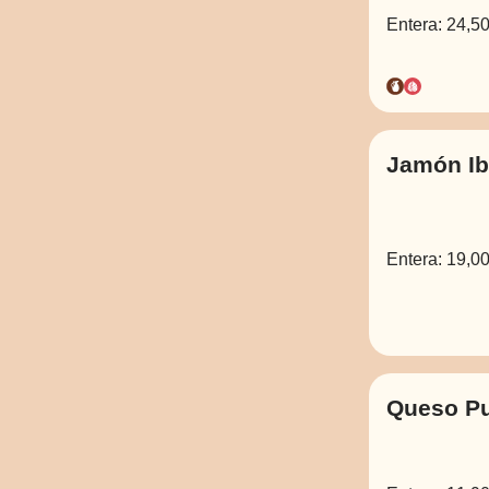
Entera:
24,50
Jamón Ib
Entera:
19,00
Queso Pu