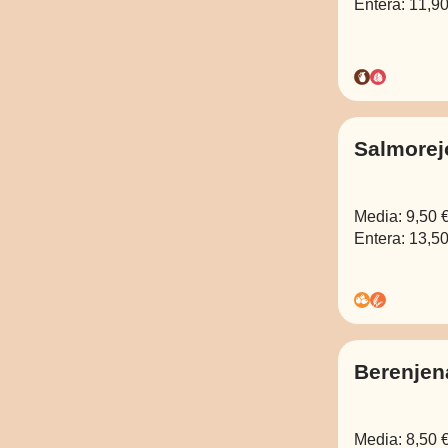
Entera:
11,90
Salmorej
Media:
9,50 
Entera:
13,50
Berenjen
Media:
8,50 