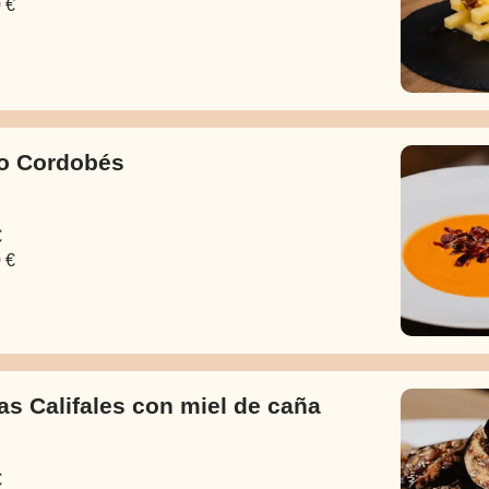
 €
o Cordobés
€
 €
as Califales con miel de caña
€