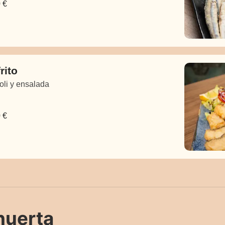
 €
rito
oli y ensalada
 €
huerta