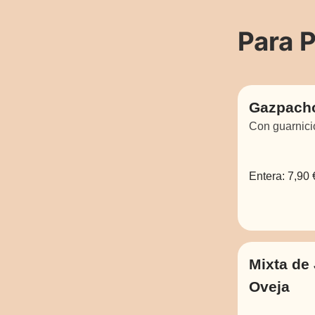
Para P
Gazpach
Con guarnici
Entera:
7,90 
Mixta de
Oveja