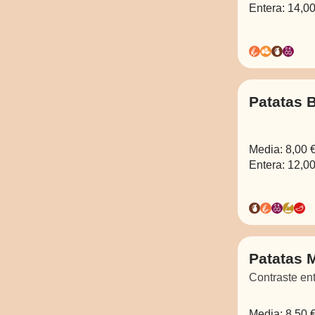
Entera:
14,00
Patatas B
Media:
8,00 
Entera:
12,00
Patatas 
Contraste ent
Media:
8,50 