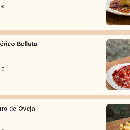
 €
érico Bellota
 €
ro de Oveja