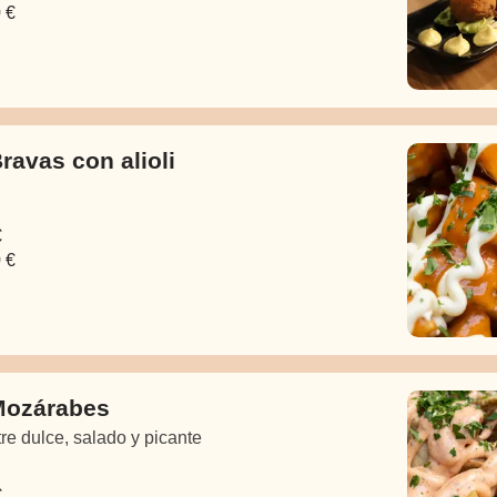
 €
ravas con alioli
€
 €
Mozárabes
re dulce, salado y picante
€