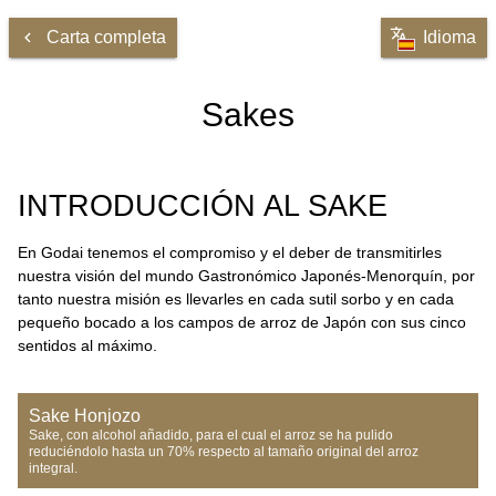
Carta completa
Idioma
Sakes
INTRODUCCIÓN AL SAKE
En Godai tenemos el compromiso y el deber de transmitirles
nuestra visión del mundo Gastronómico Japonés-Menorquín, por
tanto nuestra misión es llevarles en cada sutil sorbo y en cada
pequeño bocado a los campos de arroz de Japón con sus cinco
sentidos al máximo.
Sake Honjozo
Sake, con alcohol añadido, para el cual el arroz se ha pulido 
reduciéndolo hasta un 70% respecto al tamaño original del arroz 
integral.