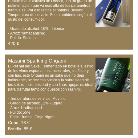
El sake más exclusivo de Dassai, con un grado de 
pulimentación que va más allá de los parámetros 
habituales. Por eso recibe el nombre Beyond.

Temperatura de servicio: Frío o ambiente según el 
gusto del consumidor.

- Grado de alcohol: 16% - Intenso

- Arroz: Yamadanishiki

- Pulido: Secreto
420 €
Masumi Sparkling Origami
El Pet nat del Sake. Fermentado en botella al estilo 
de los vinos espumantes ancestrales, sin filtrar y 
con lías, este Origami es un sake que no deja 
indiferente, acidez casi vínica y la sabrosidad de 
los sakes.... cremosidad y con finas agujas es ideal 
para disfrutar tanto con quesos con sashimi.

- Temperatura de servicio: Muy frío

- Grado de alcohol: 12% - Ligero

- Arroz: Undisclosed

- Pulido: 55%

- Estilo: Junmai Ginjo Nigori
Copa: 16 €
Botella: 85 €