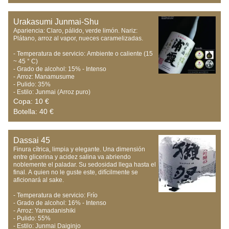
Urakasumi Junmai-Shu
Apariencia: Claro, pálido, verde limón. Nariz: 
Plátano, arroz al vapor, nueces caramelizadas.

- Temperatura de servicio: Ambiente o caliente (15 
~ 45 ° C)

- Grado de alcohol: 15% - Intenso

- Arroz: Manamusume

- Pulido: 35%

- Estilo: Junmai (Arroz puro)
Copa: 10 €
Botella: 40 €
Dassai 45
Finura cítrica, limpia y elegante. Una dimensión 
entre glicerina y acidez salina va abriendo 
noblemente el paladar. Su sedosidad llega hasta el 
final. A quien no le guste este, difícilmente se 
aficionará al sake.

- Temperatura de servicio: Frío

- Grado de alcohol: 16% - Intenso

- Arroz: Yamadanishiki

- Pulido: 55%

- Estilo: Junmai Daiginjo