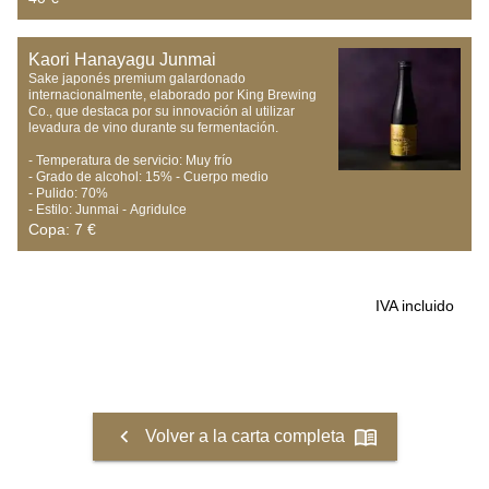
Kaori Hanayagu Junmai
Sake japonés premium galardonado 
internacionalmente, elaborado por King Brewing 
Co., que destaca por su innovación al utilizar 
levadura de vino durante su fermentación.

- Temperatura de servicio: Muy frío

- Grado de alcohol: 15% - Cuerpo medio

- Pulido: 70%

- Estilo: Junmai - Agridulce
Copa: 7 €
IVA incluido
Volver a la carta completa