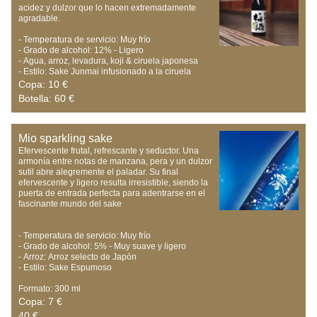
acidez y dulzor que lo hacen extremadamente 
agradable. 

- Temperatura de servicio: Muy frío

- Grado de alcohol: 12% - Ligero

- Agua, arroz, levadura, koji & ciruela japonesa

- Estilo: Sake Junmai infusionado a la ciruela
Copa: 10 €
Botella: 60 €
Mio sparkling sake
Efervescente frutal, refrescante y seductor. Una 
armonía entre notas de manzana, pera y un dulzor 
sutil abre alegremente el paladar. Su final 
efervescente y ligero resulta irresistible, siendo la 
puerta de entrada perfecta para adentrarse en el 
fascinante mundo del sake

- Temperatura de servicio: Muy frío

- Grado de alcohol: 5% - Muy suave y ligero

- Arroz: Arroz selecto de Japón

- Estilo: Sake Espumoso

Formato: 300 ml
Copa: 7 €
40 €