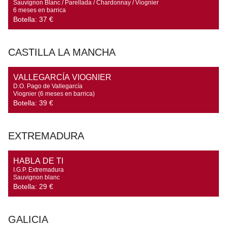
Sauvignon Blanc / Parellada / Chardonnay / Viognier

6 meses en barrica
Botella:
37 €
CASTILLA LA MANCHA
VALLEGARCÍA VIOGNIER
D.O. Pago de Vallegarcía

Viognier (6 meses en barrica)
Botella:
39 €
EXTREMADURA
HABLA DE TI
I.G.P. Extremadura

Sauvignon blanc
Botella:
29 €
GALICIA