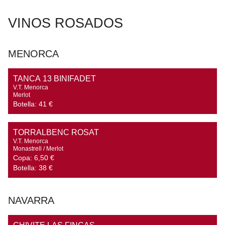
VINOS ROSADOS
MENORCA
TANCA 13 BINIFADET
V.T. Menorca

Merlot
Botella:
41 €
TORRALBENC ROSAT
V.T. Menorca

Monastrell / Merlot
Copa:
6,50 €
Botella:
38 €
NAVARRA