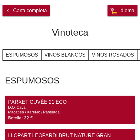
Carta completa
Idioma
Vinoteca
ESPUMOSOS
VINOS BLANCOS
VINOS ROSADOS
ESPUMOSOS
PARXET CUVÉE 21 ECO
D.O. Cava

Macabeo / Xarel·lo / Parellada
Botella:
32 €
LLOPART LEOPARDI BRUT NATURE GRAN