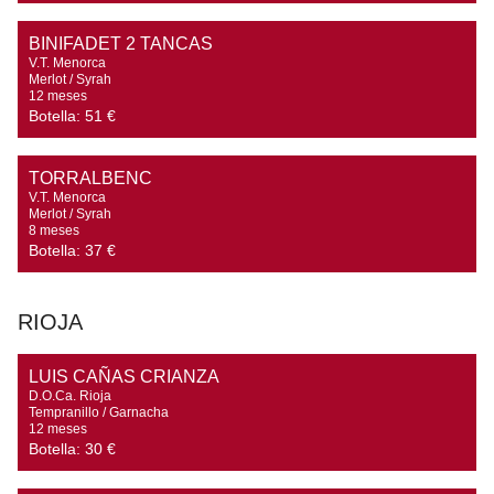
BINIFADET 2 TANCAS
V.T. Menorca

Merlot / Syrah

12 meses
Botella:
51 €
TORRALBENC
V.T. Menorca

Merlot / Syrah

8 meses
Botella:
37 €
RIOJA
LUIS CAÑAS CRIANZA
D.O.Ca. Rioja

Tempranillo / Garnacha

12 meses
Botella:
30 €