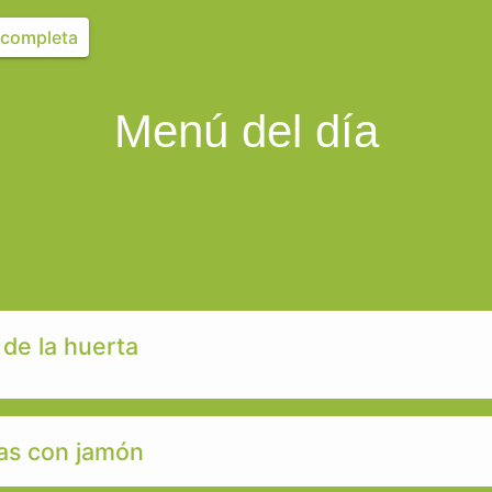
a completa
Menú del día
 de la huerta
as con jamón