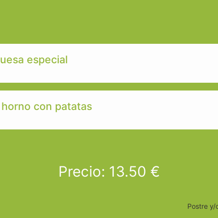
esa especial
l horno con patatas
Precio
:
13.50 €
Postre y/o