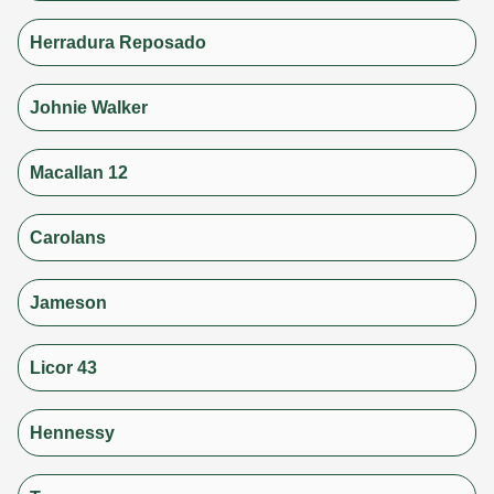
Herradura Reposado
Johnie Walker
Macallan 12
Carolans
Jameson
Licor 43
Hennessy