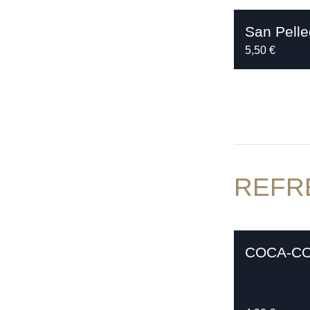
San Pelle
5,50 €
REFR
COCA-C