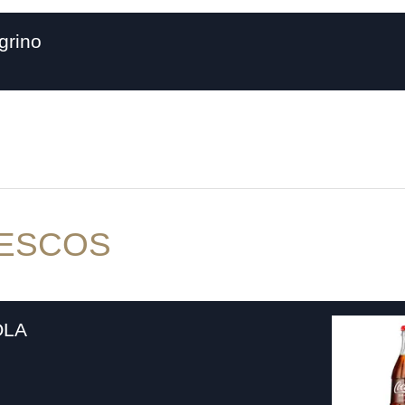
grino
ESCOS
OLA