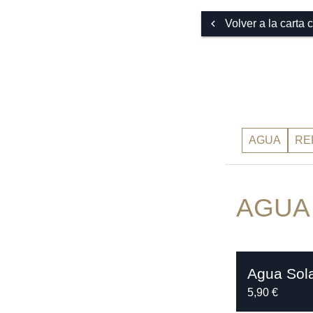
Volver a la carta
AGUA
RE
AGUA
Agua Sola
5,90 €