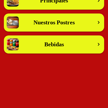
Principales
Nuestros Postres
Bebidas
Alusses Burger y Mas
Cómo llegar
Llamar
WhatsApp